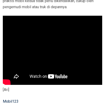
praktis mobil kedua tidak perlu dikendalikan, cukup oleh
pengemudi mobil atau truk di depannya.
[Ari]
Mobil123