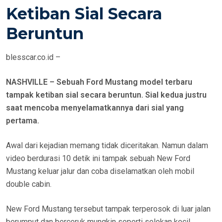
E
Ketiban Sial Secara
D
Beruntun
O
N
blesscar.co.id –
NASHVILLE – Sebuah Ford Mustang model terbaru
tampak ketiban sial secara beruntun. Sial kedua justru
saat mencoba menyelamatkannya dari sial yang
pertama.
Awal dari kejadian memang tidak diceritakan. Namun dalam
video berdurasi 10 detik ini tampak sebuah New Ford
Mustang keluar jalur dan coba diselamatkan oleh mobil
double cabin.
New Ford Mustang tersebut tampak terperosok di luar jalan
berumput dan berceruk mungkin seperti selokan kecil.