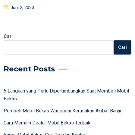
Posted
Juni 2, 2020
on
Cari
Cari
Recent Posts
6 Langkah yang Perlu Dipertimbangkan Saat Membeli Mobil
Bekas
Pembeli Mobil Bekas Waspadai Kerusakan Akibat Banjir
Cara Memilih Dealer Mobil Bekas Terbaik
Impor Mobil Bekas Cek Pro dan Kontra!