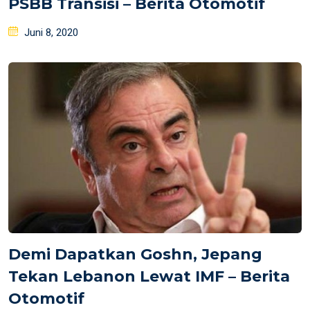
PSBB Transisi – Berita Otomotif
Posted
Juni 8, 2020
on
Demi Dapatkan Goshn, Jepang
Tekan Lebanon Lewat IMF – Berita
Otomotif