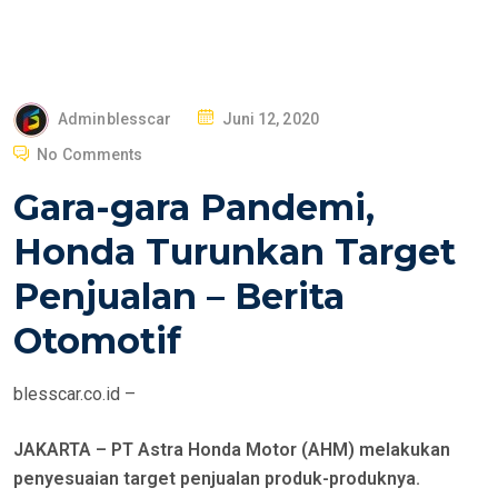
P
Adminblesscar
Juni 12, 2020
O
No Comments
S
Gara-gara Pandemi,
T
E
Honda Turunkan Target
D
Penjualan – Berita
O
N
Otomotif
blesscar.co.id –
JAKARTA – PT Astra Honda Motor (AHM) melakukan
penyesuaian target penjualan produk-produknya.