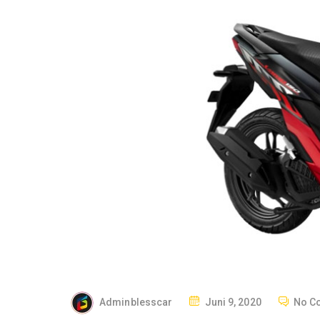
P
Adminblesscar
Juni 9, 2020
No C
O