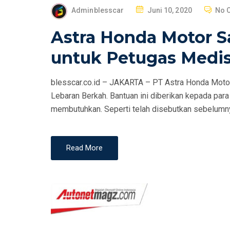
P
Adminblesscar
Juni 10, 2020
No 
O
Astra Honda Motor S
S
T
untuk Petugas Medi
E
D
blesscar.co.id – JAKARTA – PT Astra Honda Moto
O
Lebaran Berkah. Bantuan ini diberikan kepada par
N
membutuhkan. Seperti telah disebutkan sebelumny
Read More