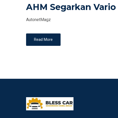
AHM Segarkan Vario 
S
T
AutonetMagz
E
D
O
Read More
N