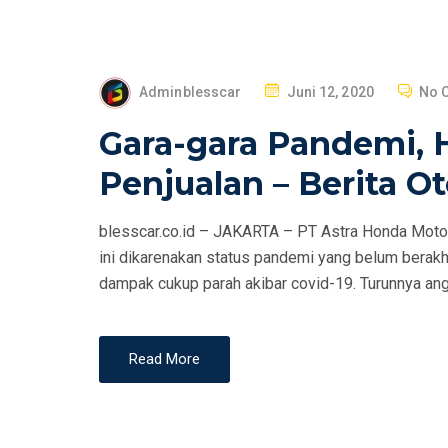
P
Adminblesscar
Juni 12, 2020
No 
O
Gara-gara Pandemi, 
S
T
Penjualan – Berita O
E
D
blesscar.co.id – JAKARTA – PT Astra Honda Moto
O
ini dikarenakan status pandemi yang belum berakhir
N
dampak cukup parah akibar covid-19. Turunnya angk
Read More