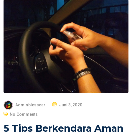
P
Adminblesscar
Juni 3, 2020
O
No Comments
S
5 Tips Berkendara Aman
T