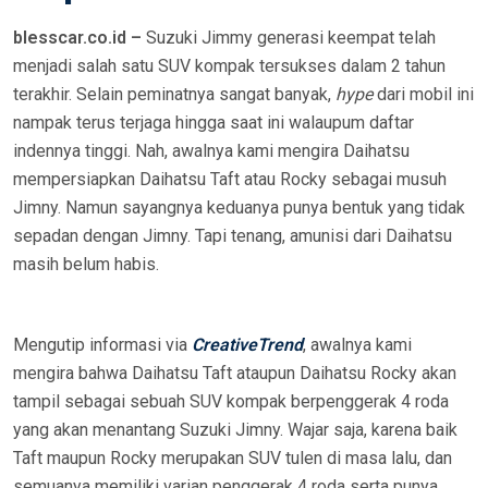
O
blesscar.co.id –
Suzuki Jimmy generasi keempat telah
N
menjadi salah satu SUV kompak tersukses dalam 2 tahun
terakhir. Selain peminatnya sangat banyak,
hype
dari mobil ini
nampak terus terjaga hingga saat ini walaupum daftar
indennya tinggi. Nah, awalnya kami mengira Daihatsu
mempersiapkan Daihatsu Taft atau Rocky sebagai musuh
Jimny. Namun sayangnya keduanya punya bentuk yang tidak
sepadan dengan Jimny. Tapi tenang, amunisi dari Daihatsu
masih belum habis.
Mengutip informasi via
CreativeTrend
, awalnya kami
mengira bahwa Daihatsu Taft ataupun Daihatsu Rocky akan
tampil sebagai sebuah SUV kompak berpenggerak 4 roda
yang akan menantang Suzuki Jimny. Wajar saja, karena baik
Taft maupun Rocky merupakan SUV tulen di masa lalu, dan
semuanya memiliki varian penggerak 4 roda serta punya