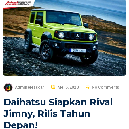
P
Adminblesscar
Mei 6, 2020
No Comments
O
Daihatsu Siapkan Rival
S
T
Jimny, Rilis Tahun
E
Depan!
D