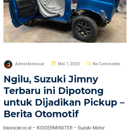
P
Adminblesscar
Mei 7, 2020
No Comments
O
Ngilu, Suzuki Jimny
S
T
Terbaru ini Dipotong
E
untuk Dijadikan Pickup –
D
O
Berita Otomotif
N
blesscar.co.id – KIDDERMINSTER – Suzuki Motor