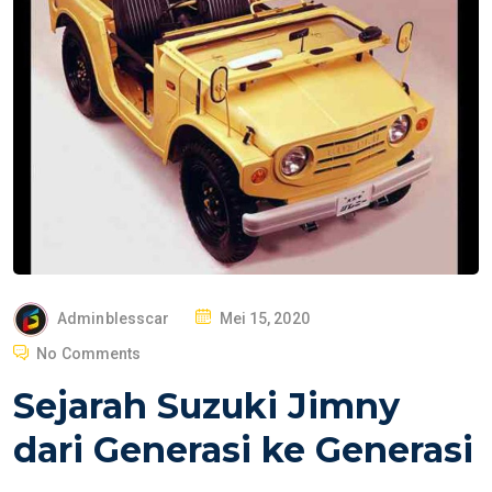
P
Adminblesscar
Mei 15, 2020
O
No Comments
S
Sejarah Suzuki Jimny
T
E
dari Generasi ke Generasi
D
O