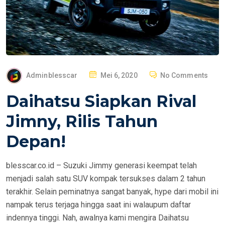
P
Adminblesscar
Mei 6, 2020
No Comments
O
Daihatsu Siapkan Rival
S
T
Jimny, Rilis Tahun
E
Depan!
D
O
blesscar.co.id – Suzuki Jimmy generasi keempat telah
N
menjadi salah satu SUV kompak tersukses dalam 2 tahun
terakhir. Selain peminatnya sangat banyak, hype dari mobil ini
nampak terus terjaga hingga saat ini walaupum daftar
indennya tinggi. Nah, awalnya kami mengira Daihatsu