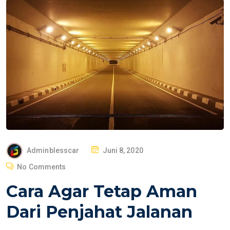
P
Adminblesscar
Juni 8, 2020
O
No Comments
S
Cara Agar Tetap Aman
T
E
Dari Penjahat Jalanan
D
O