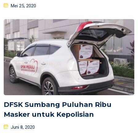
Posted
Mei 25, 2020
on
DFSK Sumbang Puluhan Ribu
Masker untuk Kepolisian
Posted
Juni 8, 2020
on