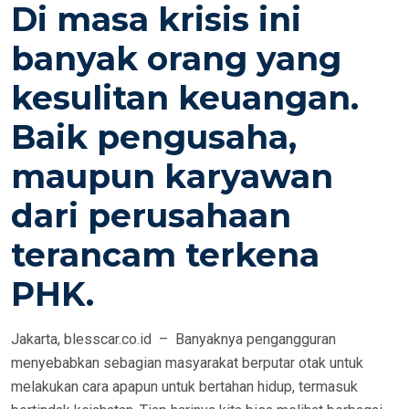
Di masa krisis ini
N
banyak orang yang
kesulitan keuangan.
Baik pengusaha,
maupun karyawan
dari perusahaan
terancam terkena
PHK.
Jakarta, blesscar.co.id – Banyaknya pengangguran
menyebabkan sebagian masyarakat berputar otak untuk
melakukan cara apapun untuk bertahan hidup, termasuk