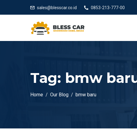
sales@blesscar.co.id
0853-213-777-00
Tag:
bmw bar
Home
Our Blog
bmw baru