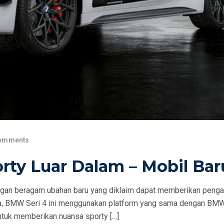
omments
rty Luar Dalam – Mobil Bar
ngan beragam ubahan baru yang diklaim dapat memberikan peng
a, BMW Seri 4 ini menggunakan platform yang sama dengan BMW 
uk memberikan nuansa sporty […]