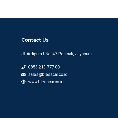
Contact Us
Jl. Ardipura I No. 47 Polimak, Jayapura
0853 213 777 00
sales@blesscar.co.id
www.blesscar.co.id