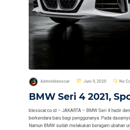
P
Adminblesscar
Juni 9, 2020
No C
O
BMW Seri 4 2021, Spo
S
T
blesscar.co.id – JAKARTA – BMW Seri 4 hadir de
E
berkendara baru bagi penggunanya. Pada dasarny
D
Namun BMW sudah melakukan beragam ubahan unt
O