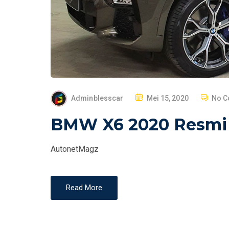
P
Adminblesscar
Mei 15, 2020
No 
O
BMW X6 2020 Resmi Ha
S
T
AutonetMagz
E
D
O
Read More
N