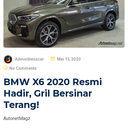
P
Adminblesscar
Mei 15, 2020
O
No Comments
S
BMW X6 2020 Resmi
T
E
Hadir, Gril Bersinar
D
Terang!
O
N
AutonetMagz