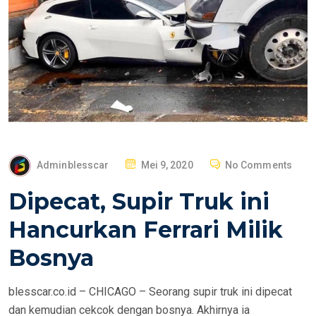
P
Adminblesscar
Mei 9, 2020
No Comments
O
Dipecat, Supir Truk ini
S
T
Hancurkan Ferrari Milik
E
Bosnya
D
O
blesscar.co.id – CHICAGO – Seorang supir truk ini dipecat
N
dan kemudian cekcok dengan bosnya. Akhirnya ia