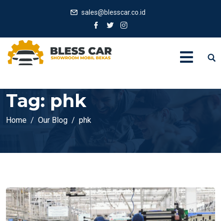
sales@blesscar.co.id
Tag:
phk
Home
Our Blog
phk