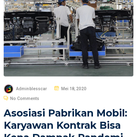
P
Adminblesscar
Mei 18, 2020
O
No Comments
S
Asosiasi Pabrikan Mobil:
T
E
Karyawan Kontrak Bisa
D
O