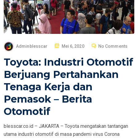
P
Adminblesscar
Mei 6, 2020
No Comments
O
Toyota: Industri Otomotif
S
T
Berjuang Pertahankan
E
Tenaga Kerja dan
D
O
Pemasok – Berita
N
Otomotif
blesscar.co.id – JAKARTA – Toyota mengatakan tantangan
utama industri otomotif di masa pandemi virus Corona