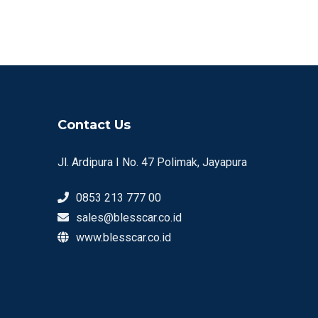
Contact Us
Jl. Ardipura I No. 47 Polimak, Jayapura
0853 213 777 00
sales@blesscar.co.id
www.blesscar.co.id