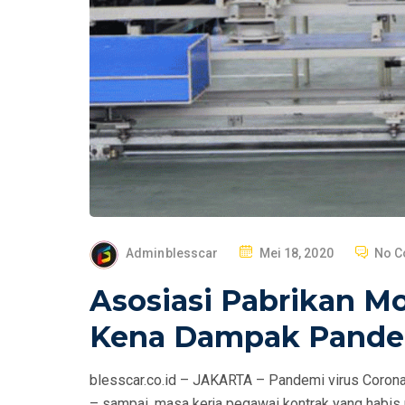
P
Adminblesscar
Mei 18, 2020
No 
O
Asosiasi Pabrikan Mo
S
T
Kena Dampak Pand
E
D
blesscar.co.id – JAKARTA – Pandemi virus Corona
O
– sampai, masa kerja pegawai kontrak yang habis m