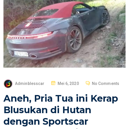
P
Adminblesscar
Mei 6, 2020
No Comments
O
Aneh, Pria Tua ini Kerap
S
T
Blusukan di Hutan
E
dengan Sportscar
D
O