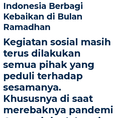
E
Indonesia Berbagi
D
Kebaikan di Bulan
O
N
Ramadhan
Kegiatan sosial masih
terus dilakukan
semua pihak yang
peduli terhadap
sesamanya.
Khususnya di saat
merebaknya pandemi