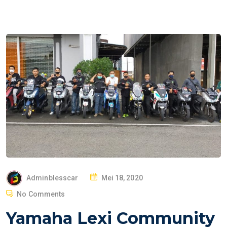
P
Adminblesscar
Mei 18, 2020
O
No Comments
S
Yamaha Lexi Community
T