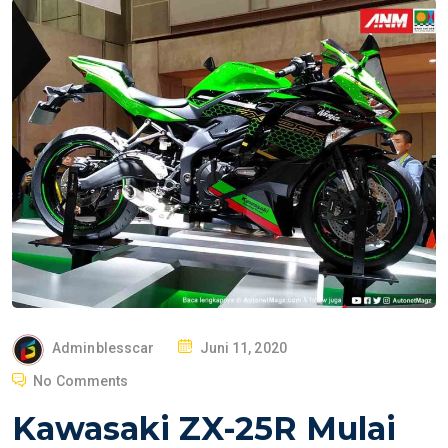
P
Adminblesscar
Juni 11, 2020
O
No Comments
S
Kawasaki ZX-25R Mulai
T