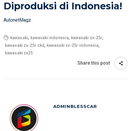
E
Diproduksi di Indonesia!
D
O
AutonetMagz
N
,
,
,
kawasaki
kawasaki indonesia
kawasaki zx-25r
,
,
kawasaki zx-25r ckd
kawasaki zx-25r indonesia
kawasaki zx25
Share this post
ADMINBLESSCAR