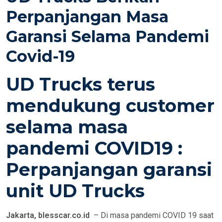
E
Perpanjangan Masa
D
Garansi Selama Pandemi
O
N
Covid-19
UD Trucks terus
mendukung customer
selama masa
pandemi COVID19 :
Perpanjangan garansi
unit UD Trucks
Jakarta, blesscar.co.id
– Di masa pandemi COVID 19 saat