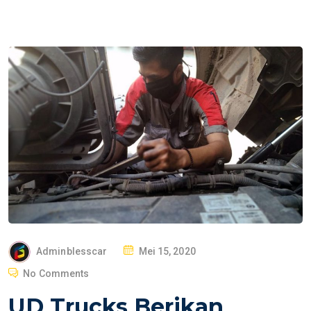
P
Adminblesscar
Mei 15, 2020
O
No Comments
S
UD Trucks Berikan
T