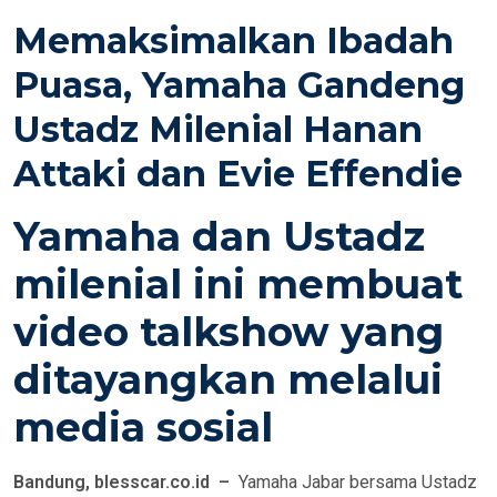
S
Memaksimalkan Ibadah
T
E
Puasa, Yamaha Gandeng
D
Ustadz Milenial Hanan
O
N
Attaki dan Evie Effendie
Yamaha dan Ustadz
milenial ini membuat
video talkshow yang
ditayangkan melalui
media sosial
Bandung, blesscar.co.id –
Yamaha Jabar bersama Ustadz