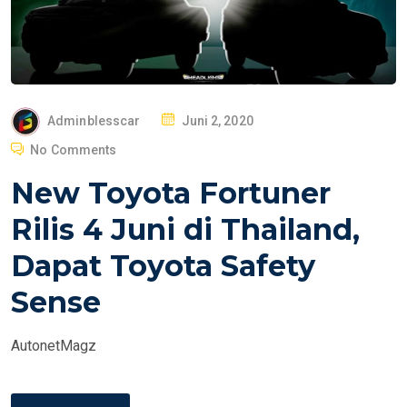
P
Adminblesscar
Juni 2, 2020
O
No Comments
S
New Toyota Fortuner
T
E
Rilis 4 Juni di Thailand,
D
Dapat Toyota Safety
O
N
Sense
AutonetMagz