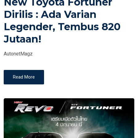
New Toyota Fortuner
T
E
Dirilis : Ada Varian
D
Legender, Tembus 820
O
N
Jutaan!
AutonetMagz
Read More