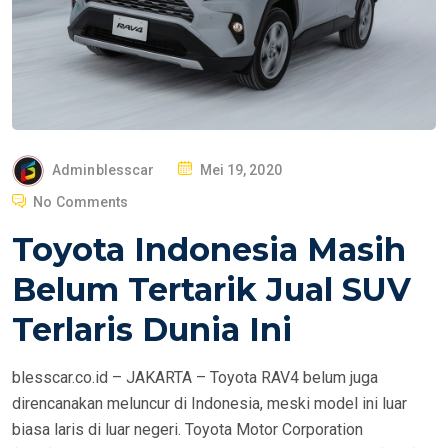
P
Adminblesscar
Mei 19, 2020
O
No Comments
S
Toyota Indonesia Masih
T
E
Belum Tertarik Jual SUV
D
Terlaris Dunia Ini
O
N
blesscar.co.id – JAKARTA – Toyota RAV4 belum juga
direncanakan meluncur di Indonesia, meski model ini luar
biasa laris di luar negeri. Toyota Motor Corporation