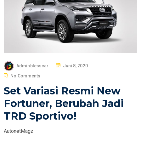
P
Adminblesscar
Juni 8, 2020
O
No Comments
S
Set Variasi Resmi New
T
E
Fortuner, Berubah Jadi
D
TRD Sportivo!
O
N
AutonetMagz