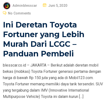
P
Adminblesscar
Juni 5, 2020
O
No Comments
S
Ini Deretan Toyota
T
E
Fortuner yang Lebih
D
Murah Dari LCGC –
O
N
Panduan Pembeli
blesscar.co.id – JAKARTA – Berikut adalah deretan mobil
bekas (mobkas) Toyota Fortuner generasi pertama dengan
harga di bawah Rp 150 juta yang ada di Mobil123.com.
Toyota Fortuner memang memiliki daya tarik tersendiri. SUV
yang tergabung dalam IMV (Innovative International
Multipurpose Vehicle) Toyota ini dalam kurun […]