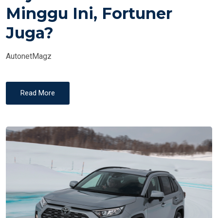
E
Minggu Ini, Fortuner
D
Juga?
O
N
AutonetMagz
Read More