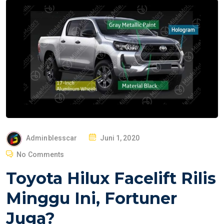
P
Adminblesscar
Juni 1, 2020
O
No Comments
S
Toyota Hilux Facelift Rilis
T
E
Minggu Ini, Fortuner
D
Juga?
O