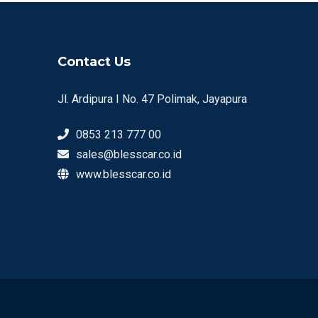
Contact Us
Jl. Ardipura I No. 47 Polimak, Jayapura
0853 213 777 00
sales@blesscar.co.id
www.blesscar.co.id