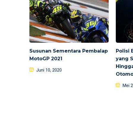
Susunan Sementara Pembalap
Polisi
MotoGP 2021
yang 
Hingga
Posted
Juni 10, 2020
Otomo
on
Poste
Mei 2
on