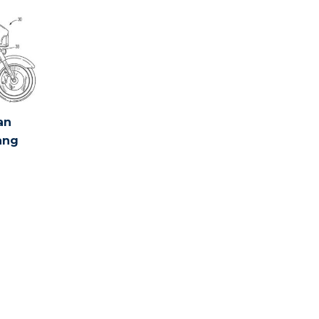
an
ang