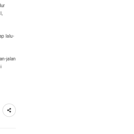
lur
I,
p lalu-
an-jalan
i