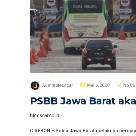
P
Adminblesscar
Mei 6, 2020
No C
O
PSBB Jawa Barat akan
S
T
blesscar.co.id –
E
D
CIREBON – Polda Jawa Barat melakuan persia
O