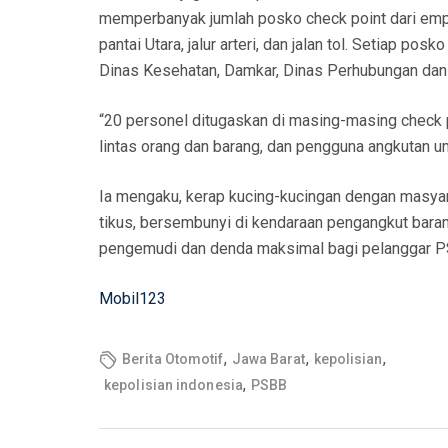
memperbanyak jumlah posko check point dari empat m
pantai Utara, jalur arteri, dan jalan tol. Setiap 
Dinas Kesehatan, Damkar, Dinas Perhubungan dan 
“20 personel ditugaskan di masing-masing check
lintas orang dan barang, dan pengguna angkutan u
Ia mengaku, kerap kucing-kucingan dengan masyar
tikus, bersembunyi di kendaraan pengangkut barang
pengemudi dan denda maksimal bagi pelanggar PS
Mobil123
,
,
,
Berita Otomotif
Jawa Barat
kepolisian
,
kepolisian indonesia
PSBB