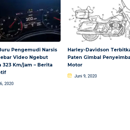
 Buru Pengemudi Narsis
Harley-Davidson Terbitk
Sebar Video Ngebut
Paten Gimbal Penyeimb
 323 Km/jam – Berita
Motor
tif
Posted
Juni 9, 2020
d
on
6, 2020