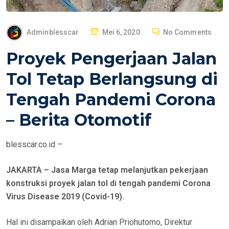
P
Adminblesscar
Mei 6, 2020
No Comments
O
Proyek Pengerjaan Jalan
S
T
Tol Tetap Berlangsung di
E
Tengah Pandemi Corona
D
O
– Berita Otomotif
N
blesscar.co.id –
JAKARTA – Jasa Marga tetap melanjutkan pekerjaan
konstruksi proyek jalan tol di tengah pandemi Corona
Virus Disease 2019 (Covid-19).
Hal ini disampaikan oleh Adrian Priohutomo, Direktur