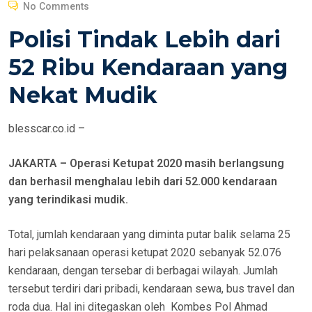
O
No Comments
S
Polisi Tindak Lebih dari
T
E
52 Ribu Kendaraan yang
D
Nekat Mudik
O
N
blesscar.co.id –
JAKARTA – Operasi Ketupat 2020 masih berlangsung
dan berhasil menghalau lebih dari 52.000 kendaraan
yang terindikasi mudik.
Total, jumlah kendaraan yang diminta putar balik selama 25
hari pelaksanaan operasi ketupat 2020 sebanyak 52.076
kendaraan, dengan tersebar di berbagai wilayah. Jumlah
tersebut terdiri dari pribadi­­, kendaraan sewa, bus travel dan
roda dua. Hal ini ditegaskan oleh Kombes Pol Ahmad