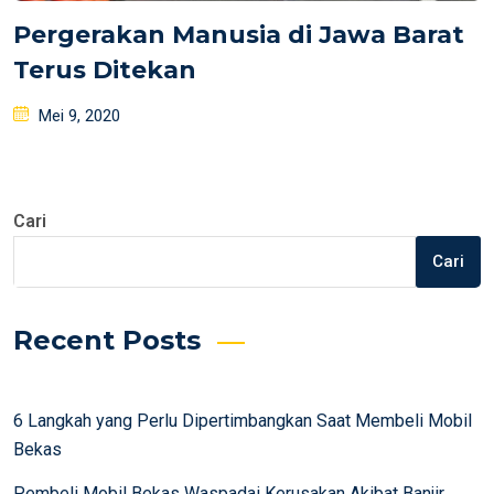
Pergerakan Manusia di Jawa Barat
Terus Ditekan
Posted
Mei 9, 2020
on
Cari
Cari
Recent Posts
6 Langkah yang Perlu Dipertimbangkan Saat Membeli Mobil
Bekas
Pembeli Mobil Bekas Waspadai Kerusakan Akibat Banjir