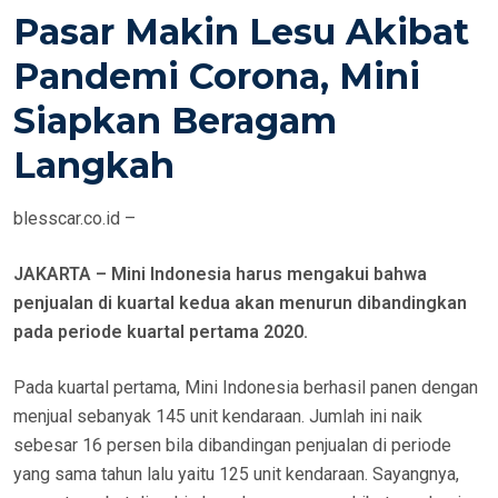
O
Pasar Makin Lesu Akibat
S
T
Pandemi Corona, Mini
E
Siapkan Beragam
D
O
Langkah
N
blesscar.co.id –
JAKARTA – Mini Indonesia harus mengakui bahwa
penjualan di kuartal kedua akan menurun dibandingkan
pada periode kuartal pertama 2020.
Pada kuartal pertama, Mini Indonesia berhasil panen dengan
menjual sebanyak 145 unit kendaraan. Jumlah ini naik
sebesar 16 persen bila dibandingan penjualan di periode
yang sama tahun lalu yaitu 125 unit kendaraan. Sayangnya,