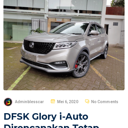
P
Adminblesscar
Mei 6, 2020
No Comments
O
DFSK Glory i-Auto
S
T
Direncanakan Tetap