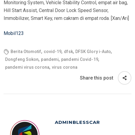
Monitoring System, Vehicle Stability Control, empat air bag,
Hill Start Assist, Central Door Lock Speed Sensor,
Immobilizer, Smart Key, rem cakram di empat roda. [Xan/Ari]
Mobil123
,
,
,
,
Berita Otomotif
covid-19
dfsk
DFSK Glory i-Auto
,
,
,
Dongfeng Sokon
pandemi
pandemi Covid-19
,
pandemi virus corona
virus corona
Share this post
ADMINBLESSCAR