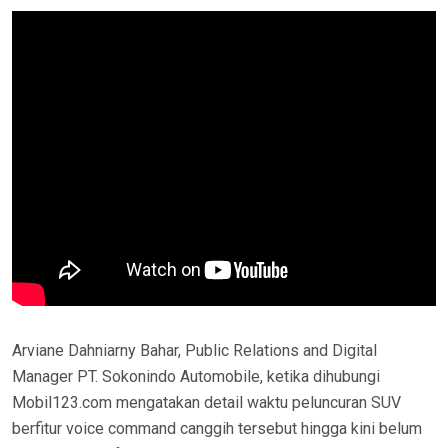
Arviane Dahniarny Bahar, Public Relations and Digital
Manager PT. Sokonindo Automobile, ketika dihubungi
Mobil123.com mengatakan detail waktu peluncuran SUV
berfitur voice command canggih tersebut hingga kini belum