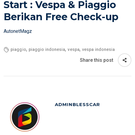
Start : Vespa & Piaggio
D
Berikan Free Check-up
O
N
AutonetMagz
,
,
,
piaggio
piaggio indonesia
vespa
vespa indonesia
Share this post
ADMINBLESSCAR