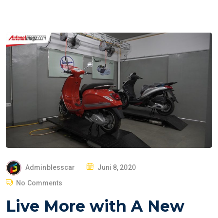
P
Adminblesscar
Juni 8, 2020
O
No Comments
S
Live More with A New
T
E