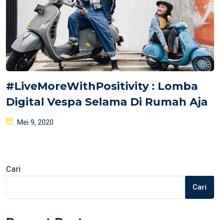
#LiveMoreWithPositivity : Lomba
Digital Vespa Selama Di Rumah Aja
Posted
Mei 9, 2020
on
Cari
Cari