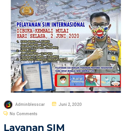
P
Adminblesscar
Juni 2, 2020
O
No Comments
S
Layanan SIM
T