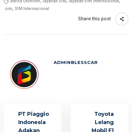
,
,
,
Berita Otomotif
layanan SIM
layanan sim internasional
,
sim
SIM Internasional
Share this post
ADMINBLESSCAR
PT Piaggio
Toyota
Indonesia
Lelang
Adakan
Mobil F1