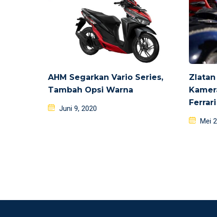
AHM Segarkan Vario Series,
Zlatan
Tambah Opsi Warna
Kamer
Ferrar
Posted
Juni 9, 2020
on
Poste
Mei 2
on