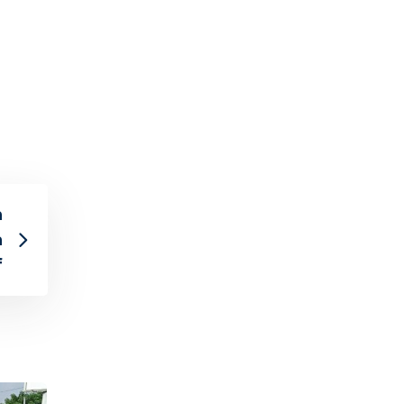
n
a
f