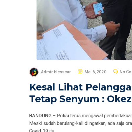
P
Adminblesscar
Mei 6, 2020
No C
O
Kesal Lihat Pelanggar
S
T
Tetap Senyum : Oke
E
D
BANDUNG –
Polisi terus mengawal pemberlakuan
O
Meski sudah berulang-kali diingatkan, ada saja o
N
Covid-19 itu.