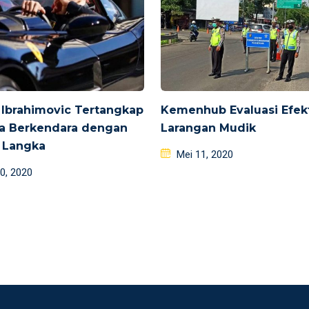
 Ibrahimovic Tertangkap
Kemenhub Evaluasi Efekt
a Berkendara dengan
Larangan Mudik
i Langka
Posted
Mei 11, 2020
d
on
0, 2020