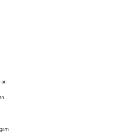
ian.
an
agam