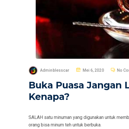
P
Adminblesscar
Mei 6, 2020
No C
O
Buka Puasa Jangan 
S
T
Kenapa?
E
D
O
SALAH satu minuman yang digunakan untuk membata
N
orang bisa minum teh untuk berbuka.