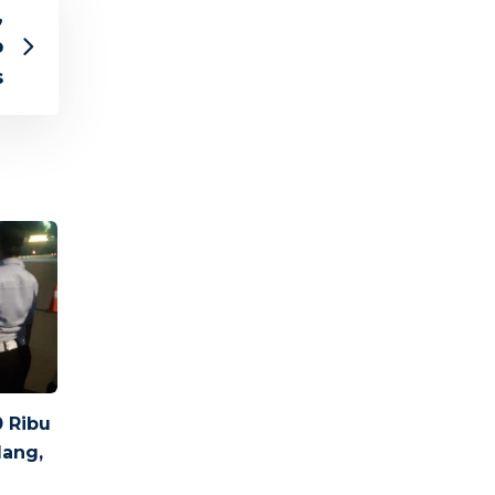
,
p
s
 Ribu
lang,