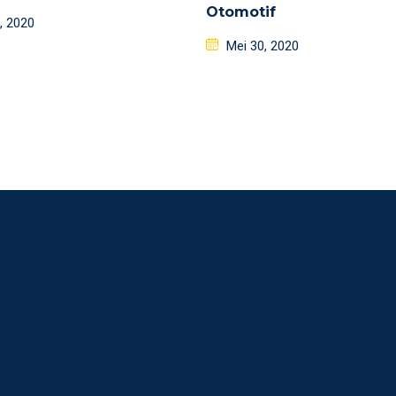
Otomotif
d
, 2020
Posted
Mei 30, 2020
on