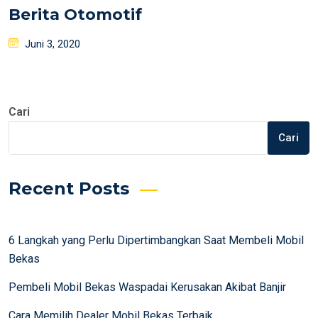
Berita Otomotif
Posted
Juni 3, 2020
on
Cari
Cari
Recent Posts
6 Langkah yang Perlu Dipertimbangkan Saat Membeli Mobil
Bekas
Pembeli Mobil Bekas Waspadai Kerusakan Akibat Banjir
Cara Memilih Dealer Mobil Bekas Terbaik