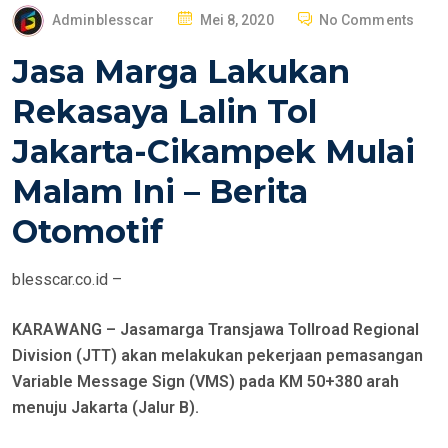
P
Adminblesscar
Mei 8, 2020
No Comments
O
Jasa Marga Lakukan
S
T
Rekasaya Lalin Tol
E
Jakarta-Cikampek Mulai
D
O
Malam Ini – Berita
N
Otomotif
blesscar.co.id –
KARAWANG – Jasamarga Transjawa Tollroad Regional
Division (JTT) akan melakukan pekerjaan pemasangan
Variable Message Sign (VMS) pada KM 50+380 arah
menuju Jakarta (Jalur B).