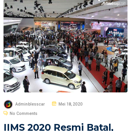
P
Adminblesscar
Mei 18, 2020
O
No Comments
S
IIMS 2020 Resmi Batal,
T