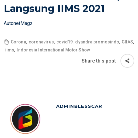
E
Langsung IIMS 2021
D
O
AutonetMagz
N
,
,
,
,
,
Corona
coronavirus
covid19
dyandra promosindo
GIIAS
,
iims
Indonesia International Motor Show
Share this post
ADMINBLESSCAR