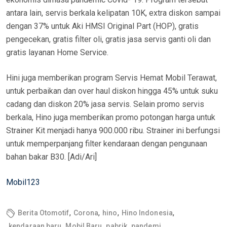
antara lain, servis berkala kelipatan 10K, extra diskon sampai
dengan 37% untuk Aki HMSI Original Part (HOP), gratis
pengecekan, gratis filter oli, gratis jasa servis ganti oli dan
gratis layanan Home Service.
Hini juga memberikan program Servis Hemat Mobil Terawat,
untuk perbaikan dan over haul diskon hingga 45% untuk suku
cadang dan diskon 20% jasa servis. Selain promo servis
berkala, Hino juga memberikan promo potongan harga untuk
Strainer Kit menjadi hanya 900.000 ribu. Strainer ini berfungsi
untuk memperpanjang filter kendaraan dengan pengunaan
bahan bakar B30. [Adi/Ari]
Mobil123
,
,
,
,
Berita Otomotif
Corona
hino
Hino Indonesia
,
,
,
kendaraan baru
Mobil Baru
pabrik
pandemi