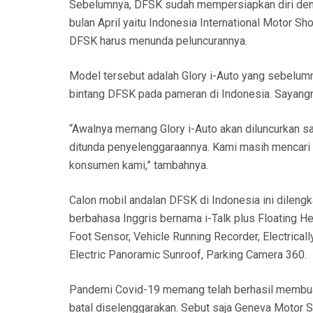
Sebelumnya, DFSK sudah mempersiapkan diri denga
bulan April yaitu Indonesia International Motor 
DFSK harus menunda peluncurannya.
Model tersebut adalah Glory i-Auto yang sebelumny
bintang DFSK pada pameran di Indonesia. Sayangn
“Awalnya memang Glory i-Auto akan diluncurkan sa
ditunda penyelenggaraannya. Kami masih mencari 
konsumen kami,” tambahnya.
Calon mobil andalan DFSK di Indonesia ini dileng
berbahasa Inggris bernama i-Talk plus Floating He
Foot Sensor, Vehicle Running Recorder, Electricall
Electric Panoramic Sunroof, Parking Camera 360.
Pandemi Covid-19 memang telah berhasil membua
batal diselenggarakan. Sebut saja Geneva Motor 