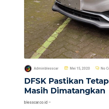
P
Adminblesscar
Mei 15, 2020
No 
O
DFSK Pastikan Tetap
S
T
Masih Dimatangkan
E
D
blesscar.co.id –
O