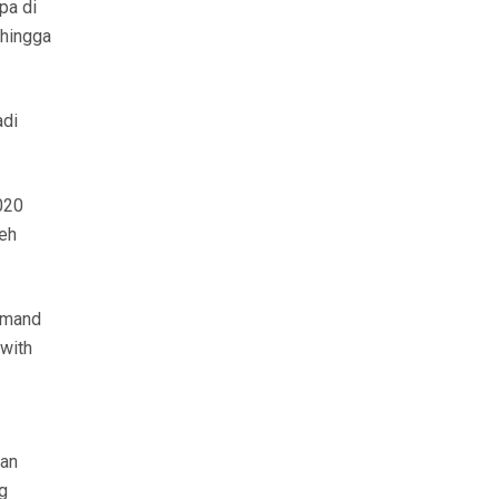
pa di
ehingga
adi
020
leh
ommand
 with
kan
g