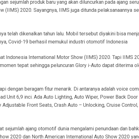
n sejumlah produk baru yang akan diluncurkan pada ajang seru
Show (IIMS) 2020. Sayangnya, IIMS juga ditunda pelaksanaannya s
a telah dikenalkan tahun lalu. Mobil tersebut diyakini bisa menj
ya, Covid-19 berhasil memukul industri otomotif Indonesia
at Indonesia International Motor Show (IIMS) 2020. Tapi IIMS 2
momen tepat sehingga peluncuran Glory i-Auto dapat diterima o
kapi dengan beragam fitur menarik. Di antaranya adalah voice c
ad Unit 6,9 inci. Ada Auto Lighting, Auto Wiper, Power Back Door
y Adjustable Front Seats, Crash Auto – Unlocking, Cruise Control,
t sejumlah ajang otomotif dunia mengalami penundaan dan bah
Show 2020 dan North American International Auto Show 2020 yan