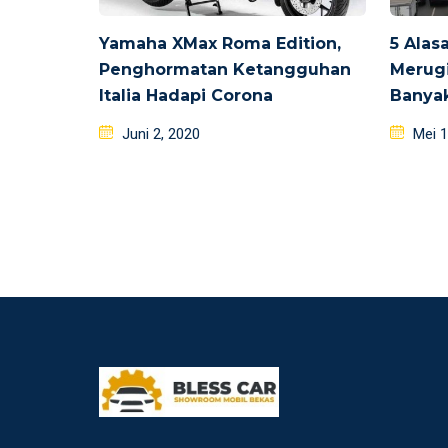
Yamaha XMax Roma Edition,
5 Alas
Penghormatan Ketangguhan
Merugi
Italia Hadapi Corona
Banya
Posted
Poste
Juni 2, 2020
Mei 1
on
on