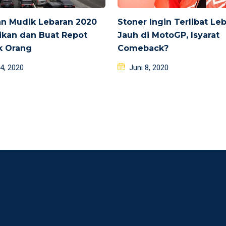
an Mudik Lebaran 2020
Stoner Ingin Terlibat Le
kan dan Buat Repot
Jauh di MotoGP, Isyarat
k Orang
Comeback?
d
Posted
4, 2020
Juni 8, 2020
on