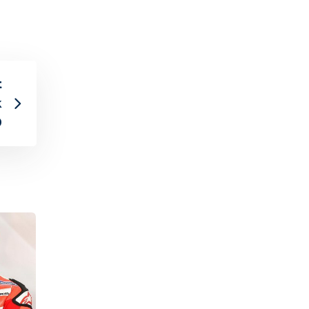
t
k
9