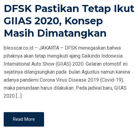
DFSK Pastikan Tetap Ikut
T
E
GIIAS 2020, Konsep
D
Masih Dimatangkan
O
N
blesscar.co.id – JAKARTA – DFSK menegaskan bahwa
pihaknya akan tetap mengikuti ajang Gaikindo Indonesia
International Auto Show (GIIAS) 2020. Gelaran otomotif ini
sejatinya dilangsungkan pada bulan Agustus namun karena
adanya pandemi Corona Virus Disease 2019 (Covid-19),
maka penundaan harus dilakukan. Pada jadwal baru, GIIAS
2020 […]
Read More