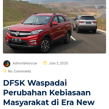
P
Adminblesscar
Juni 3, 2020
O
No Comments
S
DFSK Waspadai
T
E
Perubahan Kebiasaan
D
Masyarakat di Era New
O
N