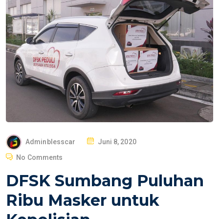
P
Adminblesscar
Juni 8, 2020
O
No Comments
S
DFSK Sumbang Puluhan
T
E
Ribu Masker untuk
D
O