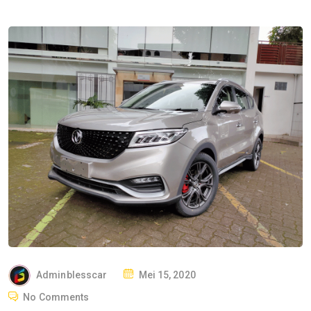
P
Adminblesscar
Mei 15, 2020
O
No Comments
S