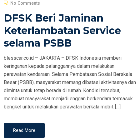
O
No Comments
S
DFSK Beri Jaminan
T
E
Keterlambatan Service
D
selama PSBB
O
N
blesscar.co.id – JAKARTA – DFSK Indonesia memberi
keringanan kepada pelanggannya dalam melakukan
perawatan kendaraan. Selama Pembatasan Sosial Berskala
Besar (PSBB), masyarakat memang dibatasi aktivitasnya dan
diminta untuk tetap berada di rumah. Kondisi tersebut,
membuat masyarakat menjadi enggan berkendara termasuk
bengkel untuk melakukan perawatan berkala mobil. […]
Read More