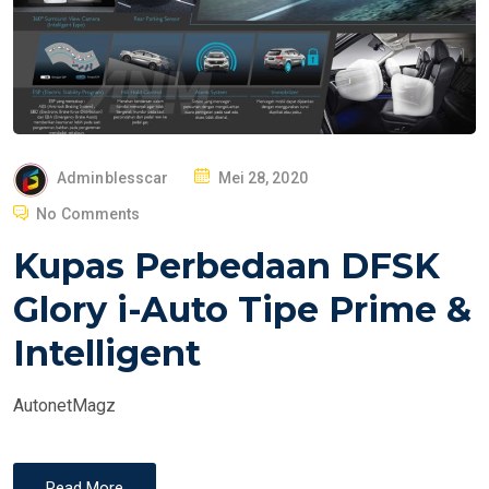
P
Adminblesscar
Mei 28, 2020
O
No Comments
S
Kupas Perbedaan DFSK
T
E
Glory i-Auto Tipe Prime &
D
Intelligent
O
N
AutonetMagz
Read More