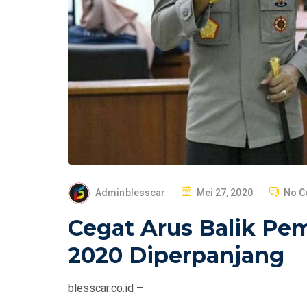
P
Adminblesscar
Mei 27, 2020
No 
O
Cegat Arus Balik Pe
S
T
2020 Diperpanjang
E
D
blesscar.co.id –
O