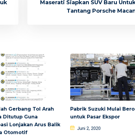
tuk
Maserati Siapkan SUV Baru Untu
Tantang Porsche Maca
ah Gerbang Tol Arah
Pabrik Suzuki Mulai Bero
a Ditutup Guna
untuk Pasar Ekspor
pasi Lonjakan Arus Balik
Posted
Juni 2, 2020
ta Otomotif