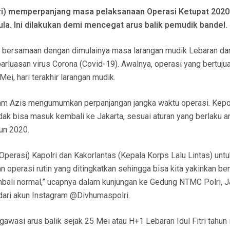
lri) memperpanjang masa pelaksanaan Operasi Ketupat 2020
ula. Ini dilakukan demi mencegat arus balik pemudik bandel.
l, bersamaan dengan dimulainya masa larangan mudik Lebaran dar
luasan virus Corona (Covid-19). Awalnya, operasi yang bertuju
ei, hari terakhir larangan mudik.
Idham Azis mengumumkan perpanjangan jangka waktu operasi. Kepo
dak bisa masuk kembali ke Jakarta, sesuai aturan yang berlaku a
un 2020.
perasi) Kapolri dan Kakorlantas (Kepala Korps Lalu Lintas) untu
n operasi rutin yang ditingkatkan sehingga bisa kita yakinkan be
mbali normal,” ucapnya dalam kunjungan ke Gedung NTMC Polri, Ja
dari akun Instagram @Divhumaspolri.
wasi arus balik sejak 25 Mei atau H+1 Lebaran Idul Fitri tahun in