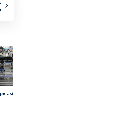
k
n
perasi