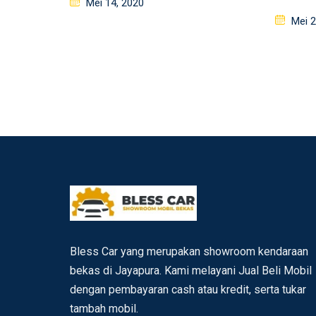
Posted
Mei 14, 2020
on
Poste
Mei 2
on
Bless Car yang merupakan showroom kendaraan
bekas di Jayapura. Kami melayani Jual Beli Mobil
dengan pembayaran cash atau kredit, serta tukar
tambah mobil.