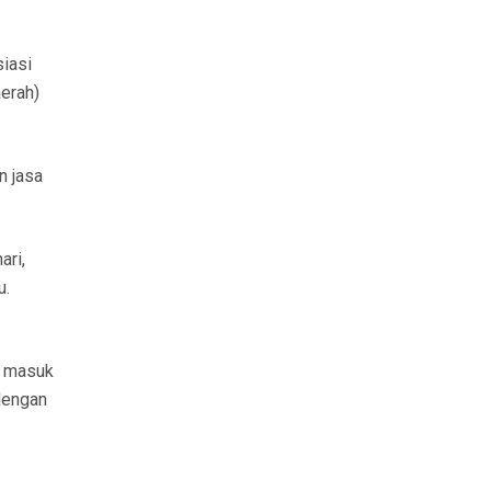
iasi
aerah)
n jasa
ari,
u.
– masuk
dengan