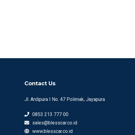
Contact Us
Jl. Ardipura I No. 47 Polimak, Jayapura
0853 213 777 00
sales@blesscar.co.id
www.blesscar.co.id