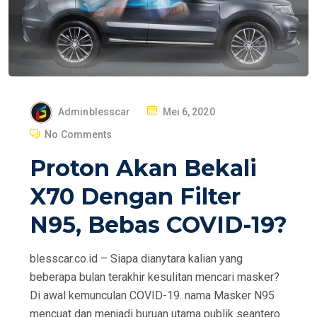
P
Adminblesscar
Mei 6, 2020
O
No Comments
S
Proton Akan Bekali
T
E
X70 Dengan Filter
D
N95, Bebas COVID-19?
O
N
blesscar.co.id – Siapa dianytara kalian yang
beberapa bulan terakhir kesulitan mencari masker?
Di awal kemunculan COVID-19. nama Masker N95
mencuat dan menjadi buruan utama publik seantero