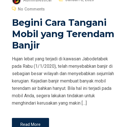
O
No Comments
S
Begini Cara Tangani
T
E
Mobil yang Terendam
D
Banjir
O
N
Hujan lebat yang terjadi di kawasan Jabodetabek
pada Rabu (1/1/2020), telah menyebabkan banjir di
sebagian besar wilayah dan menyebabkan sejumlah
kerugian. Kejadian banjir membuat banyak mobil
terendam air bahkan hanyut. Bila hal ini terjadi pada
mobil Anda, segera lakukan tindakan untuk
menghindari kerusakan yang makin […]
Read More