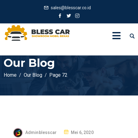
sales@blesscar.co.id
Our Blog
Home
Our Blog
Page 72
P
Adminblesscar
Mei 6, 2020