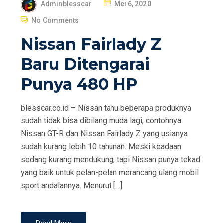
P
Adminblesscar
Mei 6, 2020
O
No Comments
S
Nissan Fairlady Z
T
E
Baru Ditengarai
D
Punya 480 HP
O
N
blesscar.co.id – Nissan tahu beberapa produknya
sudah tidak bisa dibilang muda lagi, contohnya
Nissan GT-R dan Nissan Fairlady Z yang usianya
sudah kurang lebih 10 tahunan. Meski keadaan
sedang kurang mendukung, tapi Nissan punya tekad
yang baik untuk pelan-pelan merancang ulang mobil
sport andalannya. Menurut […]
Read More