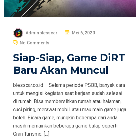
P
Adminblesscar
Mei 6, 2020
O
No Comments
S
Siap-Siap, Game DiRT
T
E
Baru Akan Muncul
D
O
blesscar.co.id – Selama periode PSBB, banyak cara
N
untuk mengisi kegiatan saat kerjaan sudah selesai
di rumah. Bisa membersihkan rumah atau halaman,
cuci piring, merawat mobil, atau mau main game juga
boleh. Bicara game, mungkin beberapa dari anda
masih memainkan beberapa game balap seperti
Gran Turismo, […]