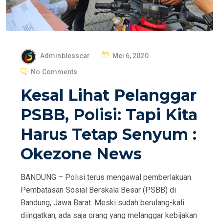
P
Adminblesscar
Mei 6, 2020
O
No Comments
S
Kesal Lihat Pelanggar
T
E
PSBB, Polisi: Tapi Kita
D
Harus Tetap Senyum :
O
N
Okezone News
BANDUNG – Polisi terus mengawal pemberlakuan
Pembatasan Sosial Berskala Besar (PSBB) di
Bandung, Jawa Barat. Meski sudah berulang-kali
diingatkan, ada saja orang yang melanggar kebijakan