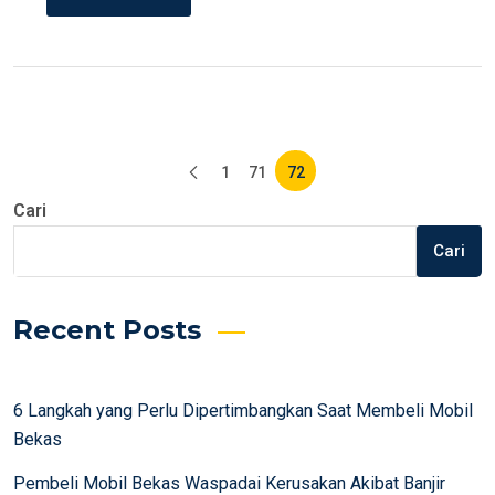
Paginasi
1
71
72
pos
Cari
Cari
Recent Posts
6 Langkah yang Perlu Dipertimbangkan Saat Membeli Mobil
Bekas
Pembeli Mobil Bekas Waspadai Kerusakan Akibat Banjir