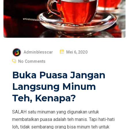
P
Adminblesscar
Mei 6, 2020
O
No Comments
S
Buka Puasa Jangan
T
E
Langsung Minum
D
Teh, Kenapa?
O
N
SALAH satu minuman yang digunakan untuk
membatalkan puasa adalah teh manis. Tapi hati-hati
loh, tidak sembarang orang bisa minum teh untuk