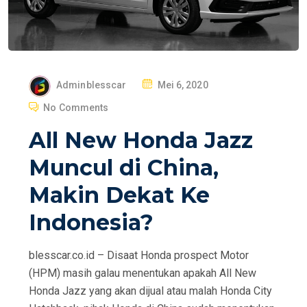
P
Adminblesscar
Mei 6, 2020
O
No Comments
S
All New Honda Jazz
T
E
Muncul di China,
D
Makin Dekat Ke
O
N
Indonesia?
blesscar.co.id – Disaat Honda prospect Motor
(HPM) masih galau menentukan apakah All New
Honda Jazz yang akan dijual atau malah Honda City