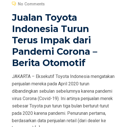
O
No Comments
S
Jualan Toyota
T
E
Indonesia Turun
D
Terus Impak dari
O
N
Pandemi Corona –
Berita Otomotif
JAKARTA – Eksekutif Toyota Indonesia mengatakan
penjualan mereka pada April 2020 turun
dibandingkan sebulan sebelumnya karena pandemi
virus Corona (Covid-19). Ini artinya penjualan merek
sebesar Toyota pun turun tiga bulan berturut-turut
pada 2020 karena pandemi. Penurunan pertama,
berdasarkan data penjualan retail (dari dealer ke