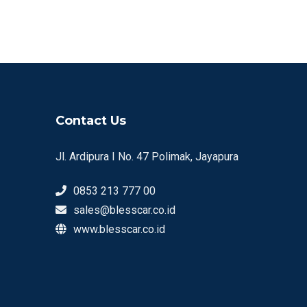
Contact Us
Jl. Ardipura I No. 47 Polimak, Jayapura
0853 213 777 00
sales@blesscar.co.id
www.blesscar.co.id