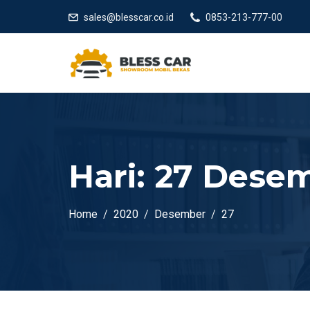
sales@blesscar.co.id
0853-213-777-00
Hari:
27 Desem
Home
2020
Desember
27