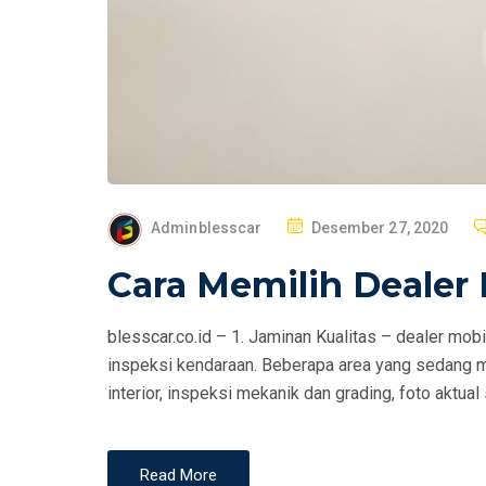
P
Adminblesscar
Desember 27, 2020
O
Cara Memilih Dealer 
S
T
blesscar.co.id – 1. Jaminan Kualitas – dealer mob
E
inspeksi kendaraan. Beberapa area yang sedang me
D
interior, inspeksi mekanik dan grading, foto aktual 
O
N
Read More