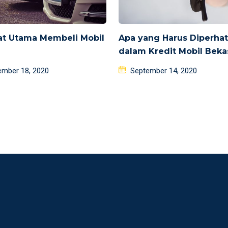
at Utama Membeli Mobil
Apa yang Harus Diperhat
dalam Kredit Mobil Beka
d
Posted
ember 18, 2020
September 14, 2020
on