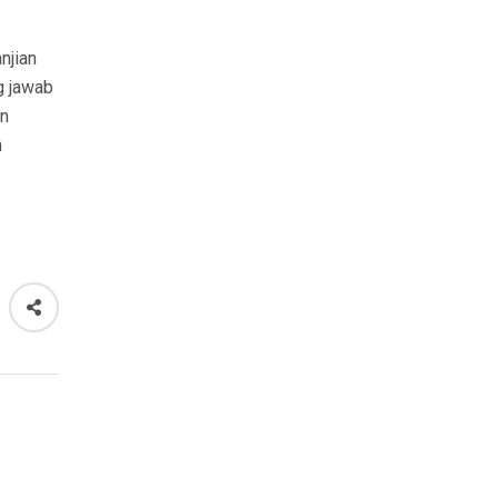
njian
g jawab
an
m