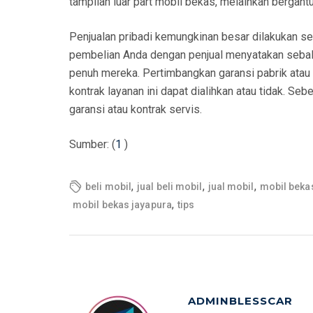
tampilan luar part mobil bekas, melainkan bergan
Penjualan pribadi kemungkinan besar dilakukan se
pembelian Anda dengan penjual menyatakan sebalik
penuh mereka. Pertimbangkan garansi pabrik atau 
kontrak layanan ini dapat dialihkan atau tidak. 
garansi atau kontrak servis.
Sumber: (
1
)
,
,
,
beli mobil
jual beli mobil
jual mobil
mobil beka
,
mobil bekas jayapura
tips
ADMINBLESSCAR