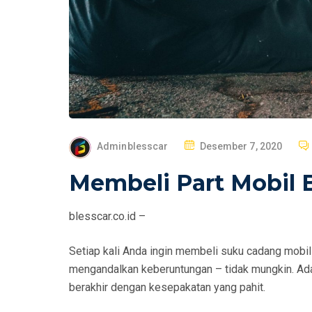
P
Adminblesscar
Desember 7, 2020
O
Membeli Part Mobil 
S
T
blesscar.co.id –
E
D
Setiap kali Anda ingin membeli suku cadang mobi
O
mengandalkan keberuntungan – tidak mungkin. Ada
N
berakhir dengan kesepakatan yang pahit.