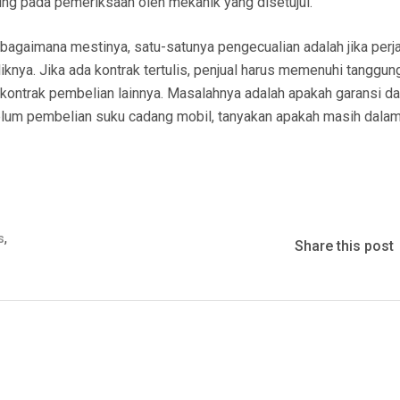
tung pada pemeriksaan oleh mekanik yang disetujui.
bagaimana mestinya, satu-satunya pengecualian adalah jika perja
nya. Jika ada kontrak tertulis, penjual harus memenuhi tanggun
kontrak pembelian lainnya. Masalahnya adalah apakah garansi d
Sebelum pembelian suku cadang mobil, tanyakan apakah masih dala
,
s
Share this post