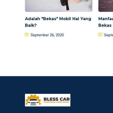
Adalah "Bekas" Mobil Hal Yang
Manfa
Baik?
Bekas
Posted
Poste
September 26, 2020
Sept
on
on