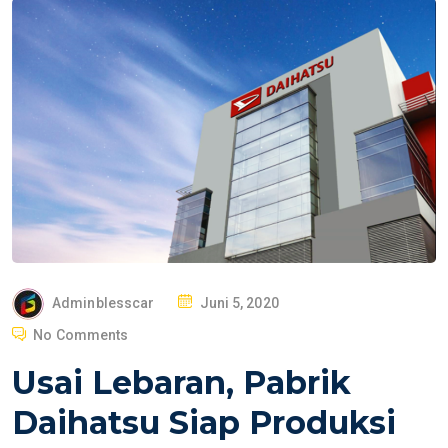
P
Adminblesscar
Juni 5, 2020
O
No Comments
S
Usai Lebaran, Pabrik
T
E
Daihatsu Siap Produksi
D