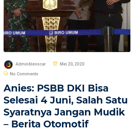
P
Adminblesscar
Mei 20, 2020
O
No Comments
S
Anies: PSBB DKI Bisa
T
E
Selesai 4 Juni, Salah Satu
D
Syaratnya Jangan Mudik
O
N
– Berita Otomotif