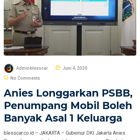
P
Adminblesscar
Juni 4, 2020
O
No Comments
S
Anies Longgarkan PSBB,
T
E
Penumpang Mobil Boleh
D
Banyak Asal 1 Keluarga
O
N
blesscar.co.id – JAKARTA – Gubernur DKI Jakarta Anies