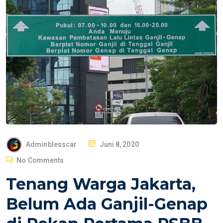
P
Adminblesscar
Juni 8, 2020
O
No Comments
S
Tenang Warga Jakarta,
T
E
Belum Ada Ganjil-Genap
D
O