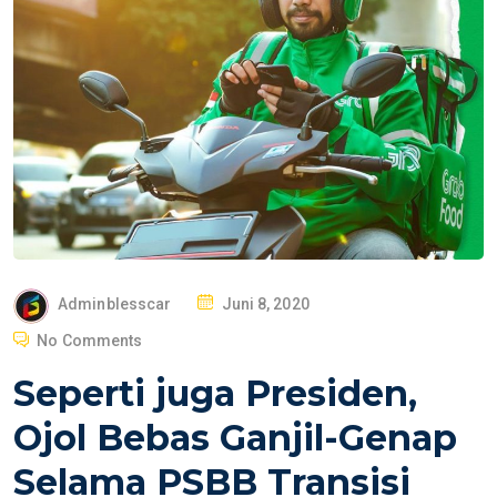
P
Adminblesscar
Juni 8, 2020
O
No Comments
S
Seperti juga Presiden,
T
E
Ojol Bebas Ganjil-Genap
D
Selama PSBB Transisi
O