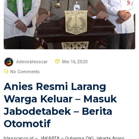
P
Adminblesscar
Mei 16, 2020
O
No Comments
S
Anies Resmi Larang
T
E
Warga Keluar – Masuk
D
Jabodetabek – Berita
O
N
Otomotif
blesscar.co.id – JAKARTA – Gubernur DKI Jakarta Anies