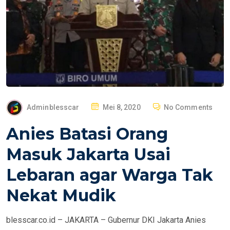
P
Adminblesscar
Mei 8, 2020
No Comments
O
Anies Batasi Orang
S
T
Masuk Jakarta Usai
E
Lebaran agar Warga Tak
D
O
Nekat Mudik
N
blesscar.co.id – JAKARTA – Gubernur DKI Jakarta Anies