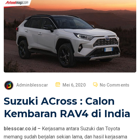
P
Adminblesscar
Mei 6, 2020
No Comments
O
Suzuki ACross : Calon
S
T
Kembaran RAV4 di India
E
D
blesscar.co.id –
Kerjasama antara Suzuki dan Toyota
O
memang sudah berjalan sekian lama, dan hasil kerjasama