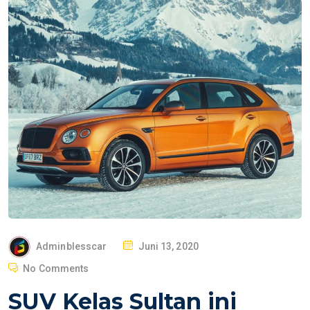
P
Adminblesscar
Juni 13, 2020
O
No Comments
S
SUV Kelas Sultan ini
T