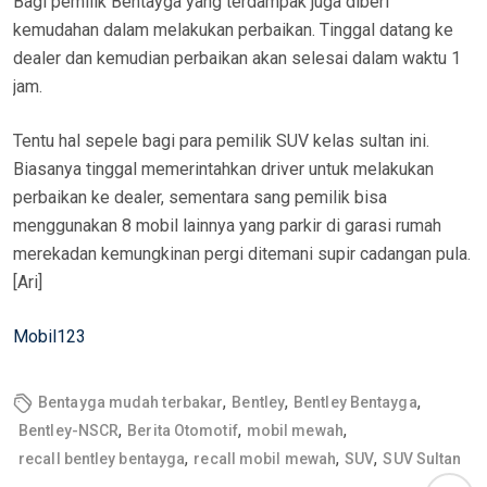
Bagi pemilik Bentayga yang terdampak juga diberi
kemudahan dalam melakukan perbaikan. Tinggal datang ke
dealer dan kemudian perbaikan akan selesai dalam waktu 1
jam.
Tentu hal sepele bagi para pemilik SUV kelas sultan ini.
Biasanya tinggal memerintahkan driver untuk melakukan
perbaikan ke dealer, sementara sang pemilik bisa
menggunakan 8 mobil lainnya yang parkir di garasi rumah
merekadan kemungkinan pergi ditemani supir cadangan pula.
[Ari]
Mobil123
,
,
,
Bentayga mudah terbakar
Bentley
Bentley Bentayga
,
,
,
Bentley-NSCR
Berita Otomotif
mobil mewah
,
,
,
recall bentley bentayga
recall mobil mewah
SUV
SUV Sultan