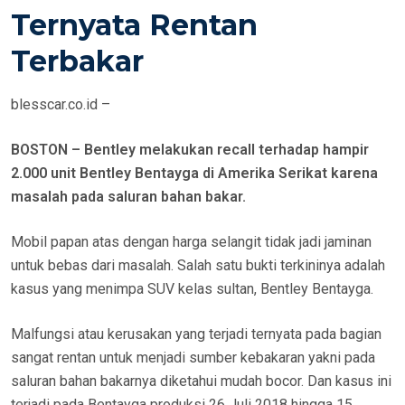
E
Ternyata Rentan
D
Terbakar
O
N
blesscar.co.id –
BOSTON – Bentley melakukan recall terhadap hampir
2.000 unit Bentley Bentayga di Amerika Serikat karena
masalah pada saluran bahan bakar.
Mobil papan atas dengan harga selangit tidak jadi jaminan
untuk bebas dari masalah. Salah satu bukti terkininya adalah
kasus yang menimpa SUV kelas sultan, Bentley Bentayga.
Malfungsi atau kerusakan yang terjadi ternyata pada bagian
sangat rentan untuk menjadi sumber kebakaran yakni pada
saluran bahan bakarnya diketahui mudah bocor. Dan kasus ini
terjadi pada Bentayga produksi 26 Juli 2018 hingga 15