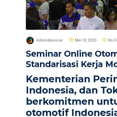
P
Adminblesscar
Mei 10, 2020
No 
O
Seminar Online Otom
S
T
Standarisasi Kerja M
E
D
Kementerian Perin
O
Indonesia, dan To
N
berkomitmen untu
otomotif Indonesi