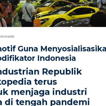
Comments
otif Guna Menyosialisasik
odifikator Indonesia
dustrian Republik
kopedia terus
k menjaga industri
a di tengah pandemi