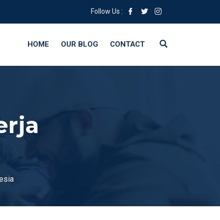
Follow Us :
HOME
OUR BLOG
CONTACT
erja
esia