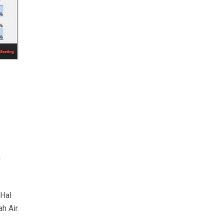
n
 Hal
h Air.