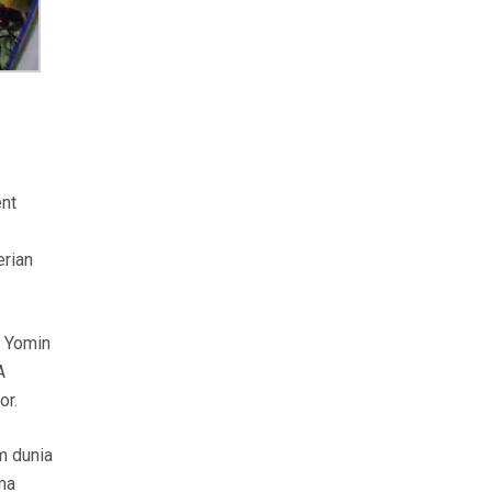
ent
erian
. Yomin
A
or.
m dunia
ima