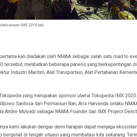
elaksanaan IMX 2019 lalu
pertama kali diadakan oleh NMAA sebagai salah satu road to ev
0 tersebut, melibatkan beberapa panelis yang berkepentingan di
ektur Industri Maritim, Alat Transportasi, Alat Pertahanan Kement
ss Tokopedia yang merupakan sponsor utama Tokopedia IMX 2020
 Wibowo Santosa dari Permaisuri Ban, Aris Harvenda selaku NMA
erta Andre Mulyadi sebagai NMAA Founder dan IMX Project Direct
linya kami lakukan dengan demi harapan dapat menjaga ekosiste
ap bergeliat di tengah situasi yang membatasi kita sekarang. Ter