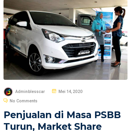
P
Adminblesscar
Mei 14, 2020
O
No Comments
S
Penjualan di Masa PSBB
T
E
Turun, Market Share
D