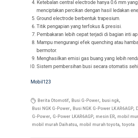
Ketebalan central electrode hanya 0.6 mm yan
menciptakan percikan dengan hasil ledakan ener
Ground electrode berbentuk trapesium.
Titik pengapian yang terfokus & presisi.
Pembakaran lebih cepat terjadi di bagian inti api
Mampu mengurangi efek quenching atau hambata
bermotor.
Menghasilkan emisi gas buang yang lebih renda
Sistem pembersihan busi secara otomatis sehing
Mobil123
,
,
,
Berita Otomotif
Busi G-Power
busi ngk
,
,
Busi NGK G-Power
Busi NGK G-Power LKAR6AGP
,
,
,
G-Power
G-Power LKAR6AGP
mesin ER
mobil mu
,
,
mobil murah Daihatsu
mobil murah toyota
toyota