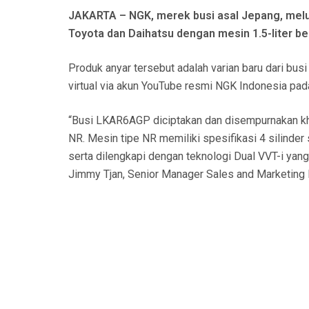
N
JAKARTA – NGK, merek busi asal Jepang, melu
Toyota dan Daihatsu dengan mesin 1.5-liter b
Produk anyar tersebut adalah varian baru dari b
virtual via akun YouTube resmi NGK Indonesia pada
“Busi LKAR6AGP diciptakan dan disempurnakan kh
NR. Mesin tipe NR memiliki spesifikasi 4 silinde
serta dilengkapi dengan teknologi Dual VVT-i ya
Jimmy Tjan, Senior Manager Sales and Marketing 