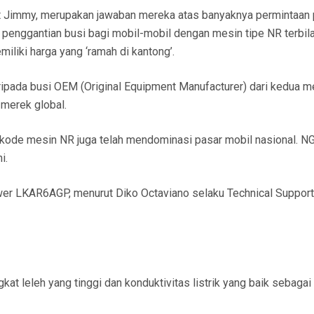
t Jimmy, merupakan jawaban mereka atas banyaknya permintaan 
penggantian busi bagi mobil-mobil dengan mesin tipe NR terbil
liki harga yang ‘ramah di kantong’.
ipada busi OEM (Original Equipment Manufacturer) dari kedua m
merek global.
erkode mesin NR juga telah mendominasi pasar mobil nasional. N
i.
ower LKAR6AGP, menurut Diko Octaviano selaku Technical Suppor
at leleh yang tinggi dan konduktivitas listrik yang baik sebagai