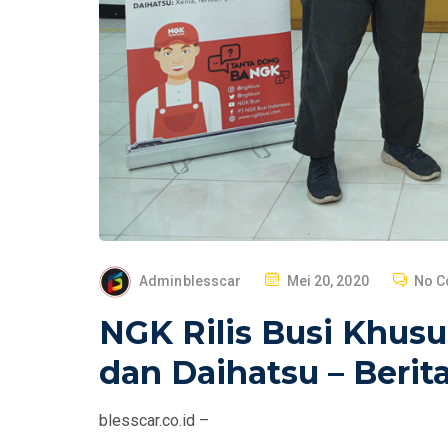
P
Adminblesscar
Mei 20, 2020
No 
O
NGK Rilis Busi Khusu
S
T
dan Daihatsu – Berit
E
D
blesscar.co.id –
O