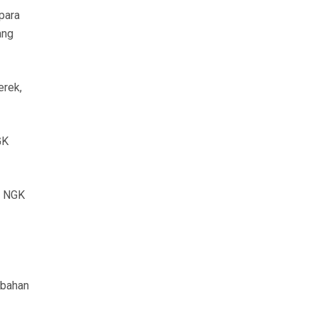
para
ang
erek,
GK
t NGK
 bahan