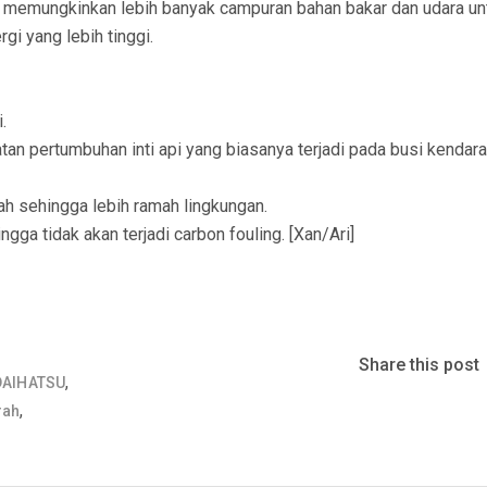
g memungkinkan lebih banyak campuran bahan bakar dan udara un
gi yang lebih tinggi.
.
n pertumbuhan inti api yang biasanya terjadi pada busi kendar
h sehingga lebih ramah lingkungan.
ga tidak akan terjadi carbon fouling. [Xan/Ari]
Share this post
,
DAIHATSU
,
rah