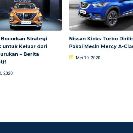
 Bocorkan Strategi
Nissan Kicks Turbo Dirilis
 untuk Keluar dari
Pakai Mesin Mercy A-Cla
urukan – Berita
Posted
Mei 19, 2020
tif
on
d
2, 2020