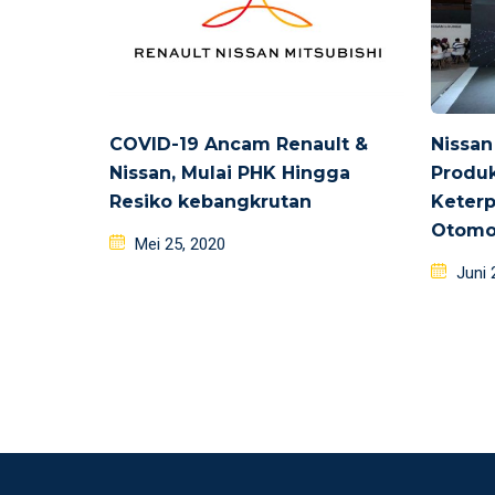
COVID-19 Ancam Renault &
Nissan
Nissan, Mulai PHK Hingga
Produk
Resiko kebangkrutan
Keterp
Otomo
Posted
Mei 25, 2020
on
Poste
Juni 
on