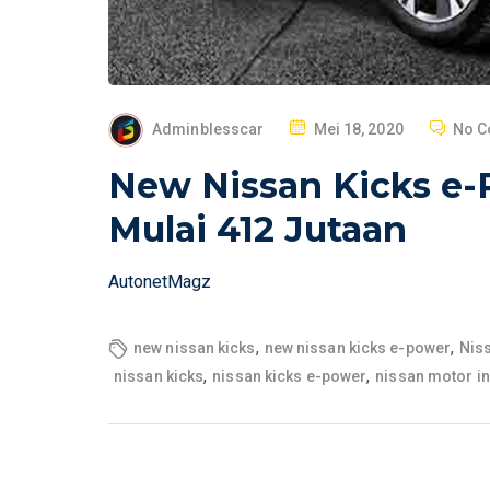
P
Adminblesscar
Mei 18, 2020
No 
O
New Nissan Kicks e
S
T
Mulai 412 Jutaan
E
D
AutonetMagz
O
N
,
,
new nissan kicks
new nissan kicks e-power
Nis
,
,
nissan kicks
nissan kicks e-power
nissan motor i