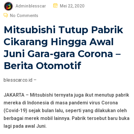
P
Adminblesscar
Mei 22, 2020
O
No Comments
S
Mitsubishi Tutup Pabrik
T
E
Cikarang Hingga Awal
D
Juni Gara-gara Corona –
O
N
Berita Otomotif
blesscar.co.id –
JAKARTA – Mitsubishi ternyata juga ikut menutup pabrik
mereka di Indonesia di masa pandemi virus Corona
(Covid-19) sejak bulan lalu, seperti yang dilakukan oleh
berbagai merek mobil lainnya. Pabrik tersebut baru buka
lagi pada awal Juni.