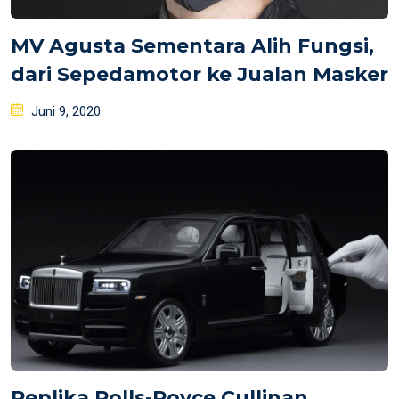
MV Agusta Sementara Alih Fungsi,
dari Sepedamotor ke Jualan Masker
Posted
Juni 9, 2020
on
Replika Rolls-Royce Cullinan,