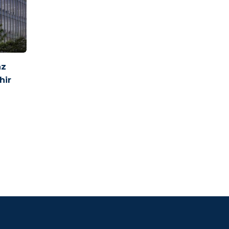
nz
hir