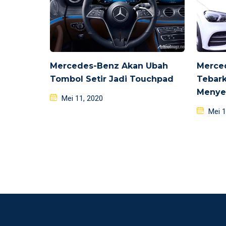
Mercedes-Benz Akan Ubah
Merce
Tombol Setir Jadi Touchpad
Tebar
Menye
Posted
Mei 11, 2020
on
Poste
Mei 1
on