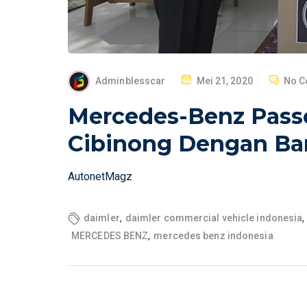
P
Adminblesscar
Mei 21, 2020
No 
O
Mercedes-Benz Pass
S
T
Cibinong Dengan B
E
D
AutonetMagz
O
N
,
,
daimler
daimler commercial vehicle indonesia
,
MERCEDES BENZ
mercedes benz indonesia