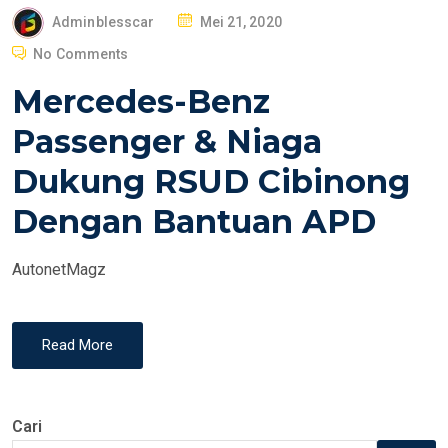
P
Adminblesscar
Mei 21, 2020
O
No Comments
S
Mercedes-Benz
T
E
Passenger & Niaga
D
Dukung RSUD Cibinong
O
N
Dengan Bantuan APD
AutonetMagz
Read More
Cari