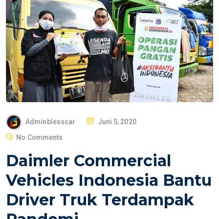
P
Adminblesscar
Juni 5, 2020
O
No Comments
S
Daimler Commercial
T
E
Vehicles Indonesia Bantu
D
Driver Truk Terdampak
O
N