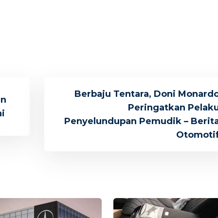
Berbaju Tentara, Doni Monard
an
Peringatkan Pelak
ni
Penyelundupan Pemudik – Berit
Otomoti