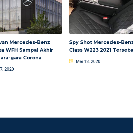
wan Mercedes-Benz
Spy Shot Mercedes-Benz
ka WFH Sampai Akhir
Class W223 2021 Terseba
ara-gara Corona
Posted
Mei 13, 2020
d
on
7, 2020