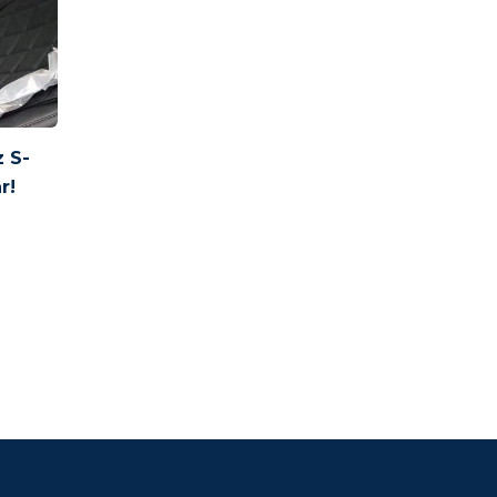
 S-
r!