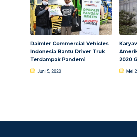
Daimler Commercial Vehicles
Karya
Indonesia Bantu Driver Truk
Ameri
Terdampak Pandemi
2020 G
Posted
Poste
Juni 5, 2020
Mei 2
on
on