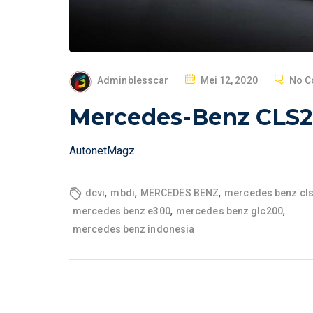
P
Adminblesscar
Mei 12, 2020
No 
O
Mercedes-Benz CLS26
S
T
AutonetMagz
E
D
O
,
,
,
dcvi
mbdi
MERCEDES BENZ
mercedes benz cl
N
,
,
mercedes benz e300
mercedes benz glc200
mercedes benz indonesia