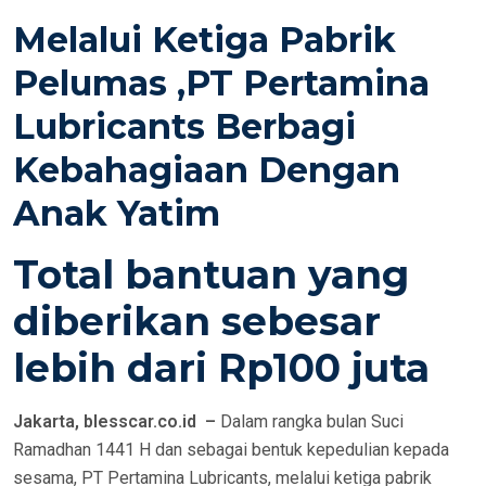
S
Melalui Ketiga Pabrik
T
E
Pelumas ,PT Pertamina
D
Lubricants Berbagi
O
N
Kebahagiaan Dengan
Anak Yatim
Total bantuan yang
diberikan sebesar
lebih dari Rp100 juta
Jakarta, blesscar.co.id –
Dalam rangka bulan Suci
Ramadhan 1441 H dan sebagai bentuk kepedulian kepada
sesama, PT Pertamina Lubricants, melalui ketiga pabrik