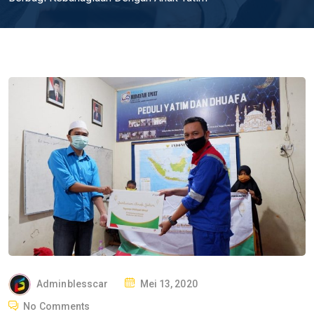
P
Adminblesscar
Mei 13, 2020
O
No Comments