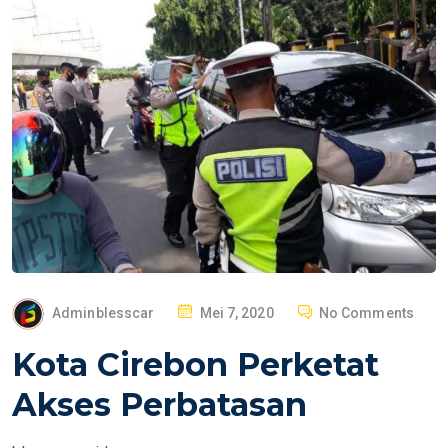
P
Adminblesscar
Mei 7, 2020
No Comments
O
Kota Cirebon Perketat
S
T
Akses Perbatasan
E
D